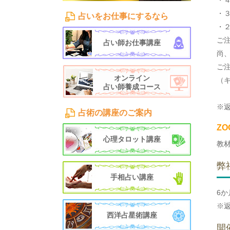
・
・
占いをお仕事にするなら
・２
ご
占い師お仕事講座
尚
ご
オンライン
（
占い師養成コース
※
占術の講座のご案内
Z
心理タロット講座
教
弊
手相占い講座
6
※
西洋占星術講座
開