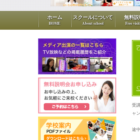
ホーム
スクールについて
無料説
HOME
About school
Free visi
受
ャ
途