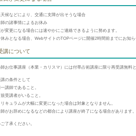
悪天候などにより、交通に支障が出そうな場合
講師の諸事情によるお休み
催が変更になる場合には速やかにご連絡できるように努めます。
お休みとなる場合、WebサイトのTOPページに開催2時間前までにお知
受講について
い師お仕事講座（本業・カリスマ）には付帯占術講座に限り再受講無料
受講の条件として
同一講師であること。
新規受講者がいること。
カリキュラムが大幅に変更になった場合は対象となりません。
講師がお辞めになるなどの都合により講座が終了になる場合があります
めご了承ください。