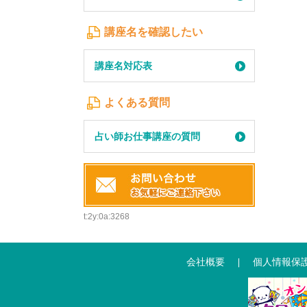
講座名を確認したい
講座名対応表
よくある質問
占い師お仕事講座の質問
t:2y:0a:3268
会社概要
個人情報保