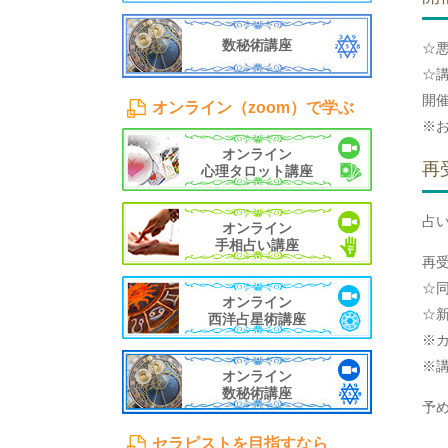
数秘術講座
☆
☆
開
オンライン（zoom）で学ぶ
※
オンライン
再
心理タロット講座
占
オンライン
手相占い講座
再
☆
オンライン
☆
西洋占星術講座
※
※
オンライン
数秘術講座
予
セラピストを目指すなら