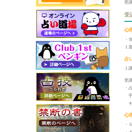
受
受
心
・
１
占
１
受
・
手
キ
心
・５